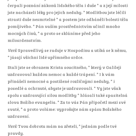
čerpali poznání zákonů lidského těla i duše * a z její milosti
jste nacházeli léky pro jejich neduhy. * Modlitbou jste léčili
strasti duše nesmrtelné * a postem jste odháněli bolesti těla
pomíjivého. * Pán vaším prostřednictvím učinil mnoho
mocných činů, * a proto se skláníme před jeho
milosrdenstvím.
Verš:
Spravedlivý se raduje v Hospodinu a utíká se k němu,
* jásají všichni lidé upřímného srdce.
Stali jste se obrazem Krista soucitného, * který v Galileji
uzdravoval každou nemoc a každé trápení. * I k vám
přinášeli nemocné a postižené rozličnými neduhy, * i
posedlé a ochrnuté, abyste je uzdravovali. * Vy jste však
spolu s uzdravující silou modlitby * hlásali také spasitelná
slova Božího evangelia. * Za to vás Pán připočetl mezi své
svaté, * a proto voláme: vyprošujte nám spásu Božského
uzdravení.
Verš:
Tvou dobrotu mám na zřeteli, * jednám podle tvé
pravdy.