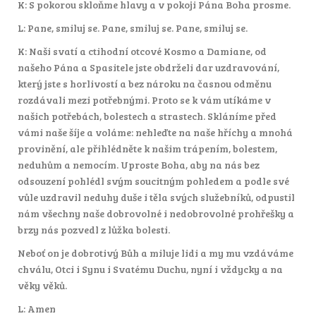
K: S pokorou skloňme hlavy a v pokoji Pána Boha prosme.
L: Pane, smiluj se. Pane, smiluj se. Pane, smiluj se.
K: Naši svatí a ctihodní otcové Kosmo a Damiane, od
našeho Pána a Spasitele jste obdrželi dar uzdravování,
který jste s horlivostí a bez nároku na časnou odměnu
rozdávali mezi potřebnými. Proto se k vám utíkáme v
našich potřebách, bolestech a strastech. Skláníme před
vámi naše šíje a voláme: nehleďte na naše hříchy a mnohá
provinění, ale přihlédněte k našim trápením, bolestem,
neduhům a nemocím. Uproste Boha, aby na nás bez
odsouzení pohlédl svým soucitným pohledem a podle své
vůle uzdravil neduhy duše i těla svých služebníků, odpustil
nám všechny naše dobrovolné i nedobrovolné prohřešky a
brzy nás pozvedl z lůžka bolesti.
Neboť on je dobrotivý Bůh a miluje lidi a my mu vzdáváme
chválu, Otci i Synu i Svatému Duchu, nyní i vždycky a na
věky věků.
L: Amen