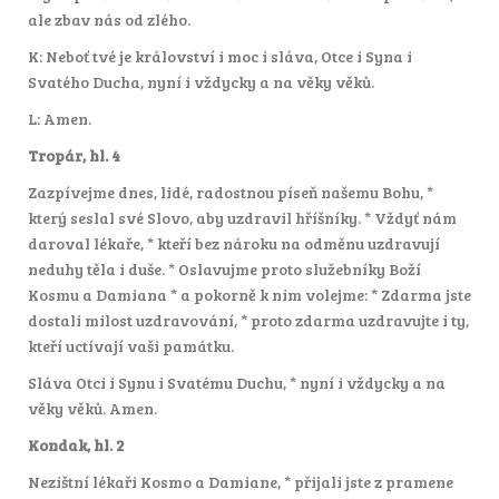
ale zbav nás od zlého.
K: Neboť tvé je království i moc i sláva, Otce i Syna i
Svatého Ducha, nyní i vždycky a na věky věků.
L: Amen.
Tropár, hl. 4
Zazpívejme dnes, lidé, radostnou píseň našemu Bohu, *
který seslal své Slovo, aby uzdravil hříšníky. * Vždyť nám
daroval lékaře, * kteří bez nároku na odměnu uzdravují
neduhy těla i duše. * Oslavujme proto služebníky Boží
Kosmu a Damiana * a pokorně k nim volejme: * Zdarma jste
dostali milost uzdravování, * proto zdarma uzdravujte i ty,
kteří uctívají vaši památku.
Sláva Otci i Synu i Svatému Duchu, * nyní i vždycky a na
věky věků. Amen.
Kondak, hl. 2
Nezištní lékaři Kosmo a Damiane, * přijali jste z pramene