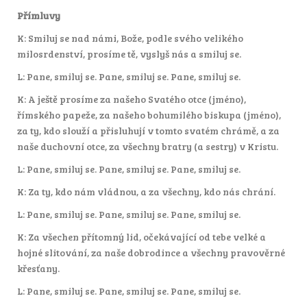
Přímluvy
K: Smiluj se nad námi, Bože, podle svého velikého
milosrdenství, prosíme tě, vyslyš nás a smiluj se.
L: Pane, smiluj se. Pane, smiluj se. Pane, smiluj se.
K: A ještě prosíme za našeho Svatého otce (jméno),
římského papeže, za našeho bohumilého biskupa (jméno),
za ty, kdo slouží a přisluhují v tomto svatém chrámě, a za
naše duchovní otce, za všechny bratry (a sestry) v Kristu.
L: Pane, smiluj se. Pane, smiluj se. Pane, smiluj se.
K: Za ty, kdo nám vládnou, a za všechny, kdo nás chrání.
L: Pane, smiluj se. Pane, smiluj se. Pane, smiluj se.
K: Za všechen přítomný lid, očekávající od tebe velké a
hojné slitování, za naše dobrodince a všechny pravověrné
křesťany.
L: Pane, smiluj se. Pane, smiluj se. Pane, smiluj se.