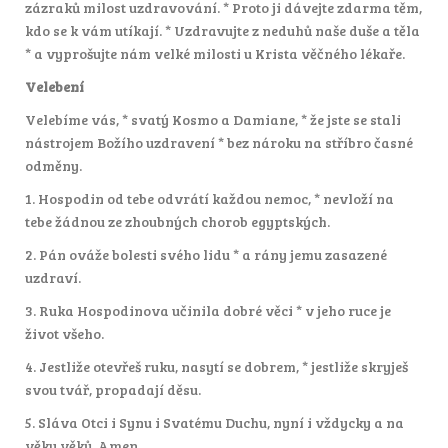
zázraků milost uzdravování. * Proto ji dávejte zdarma těm,
kdo se k vám utíkají. * Uzdravujte z neduhů naše duše a těla
* a vyprošujte nám velké milosti u Krista věčného lékaře.
Velebení
Velebíme vás, * svatý Kosmo a Damiane, * že jste se stali
nástrojem Božího uzdravení * bez nároku na stříbro časné
odměny.
1. Hospodin od tebe odvrátí každou nemoc, * nevloží na
tebe žádnou ze zhoubných chorob egyptských.
2. Pán ováže bolesti svého lidu * a rány jemu zasazené
uzdraví.
3. Ruka Hospodinova učinila dobré věci * v jeho ruce je
život všeho.
4. Jestliže otevřeš ruku, nasytí se dobrem, * jestliže skryješ
svou tvář, propadají děsu.
5. Sláva Otci i Synu i Svatému Duchu, nyní i vždycky a na
věky věků. Amen.