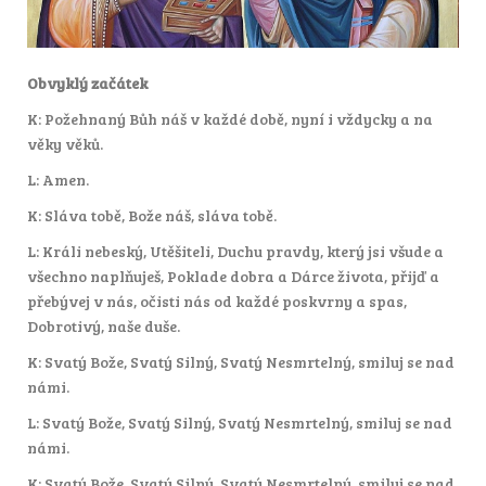
Obvyklý začátek
K: Požehnaný Bůh náš v každé době, nyní i vždycky a na
věky věků.
L: Amen.
K: Sláva tobě, Bože náš, sláva tobě.
L: Králi nebeský, Utěšiteli, Duchu pravdy, který jsi všude a
všechno naplňuješ, Poklade dobra a Dárce života, přijď a
přebývej v nás, očisti nás od každé poskvrny a spas,
Dobrotivý, naše duše.
K: Svatý Bože, Svatý Silný, Svatý Nesmrtelný, smiluj se nad
námi.
L: Svatý Bože, Svatý Silný, Svatý Nesmrtelný, smiluj se nad
námi.
K: Svatý Bože, Svatý Silný, Svatý Nesmrtelný, smiluj se nad