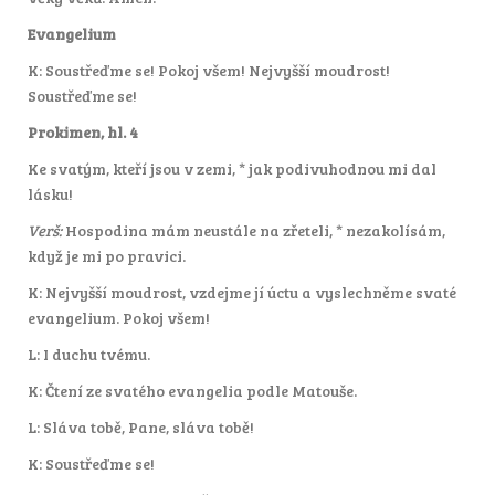
Evangelium
K: Soustřeďme se! Pokoj všem! Nejvyšší moudrost!
Soustřeďme se!
Prokimen, hl. 4
Ke svatým, kteří jsou v zemi, * jak podivuhodnou mi dal
lásku!
Verš:
Hospodina mám neustále na zřeteli, * nezakolísám,
když je mi po pravici.
K: Nejvyšší moudrost, vzdejme jí úctu a vyslechněme svaté
evangelium. Pokoj všem!
L: I duchu tvému.
K: Čtení ze svatého evangelia podle Matouše.
L: Sláva tobě, Pane, sláva tobě!
K: Soustřeďme se!