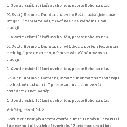
L: Svatí nezištní lékaři svého lidu, proste Boha za nás.
K: Svatý Kosmo a Damiane, slovem Božím očišťujete naše
smysly, * proste za nás, neboť ve vás vkládáme svou
naději.
L: Svatí nezištní lékaři svého lidu, proste Boha za nás.
K: Svatý Kosmo a Damiane, modlitbou a postem léčíte naše
neduhy, * proste za nás, neboť ve vás vkládáme svou
naději.
L: Svatí nezištní lékaři svého lidu, proste Boha za nás.
K: Svatý Kosmo a Damiane, svou přímluvou nás provázejte
i v hodině naší smrti, * proste za nás, neboť ve vás
vkládáme svou naději.
L: Svatí nezištní lékaři svého lidu, proste Boha za nás.
Stichiry chval, hl. 2
Boží Moudrost před vámi otevřela knihu stvoření, * ze které
jste poznali slávu jeho Stvořitele. * Z této moudrosti jste