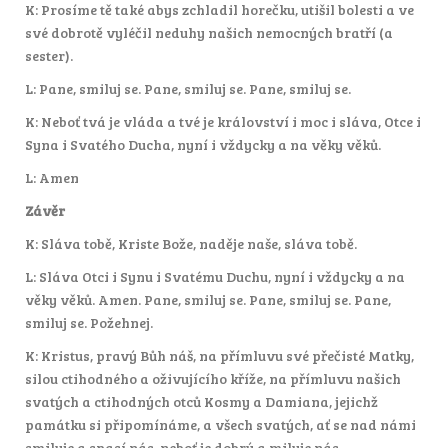
K: Prosíme tě také abys zchladil horečku, utišil bolesti a ve
své dobrotě vyléčil neduhy našich nemocných bratří (a
sester).
L: Pane, smiluj se. Pane, smiluj se. Pane, smiluj se.
K: Neboť tvá je vláda a tvé je království i moc i sláva, Otce i
Syna i Svatého Ducha, nyní i vždycky a na věky věků.
L: Amen
Závěr
K: Sláva tobě, Kriste Bože, naděje naše, sláva tobě.
L: Sláva Otci i Synu i Svatému Duchu, nyní i vždycky a na
věky věků. Amen. Pane, smiluj se. Pane, smiluj se. Pane,
smiluj se. Požehnej.
K: Kristus, pravý Bůh náš, na přímluvu své přečisté Matky,
silou ctihodného a oživujícího kříže, na přímluvu našich
svatých a ctihodných otců Kosmy a Damiana, jejichž
památku si připomínáme, a všech svatých, ať se nad námi
smiluje a spasí nás, neboť je dobrý a miluje nás.