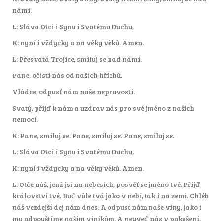
námi.
L: Sláva Otci i Synu i Svatému Duchu,
K: nyní i vždycky a na věky věků. Amen.
L: Přesvatá Trojice, smiluj se nad námi.
Pane, očisti nás od našich hříchů.
Vládce, odpusť nám naše nepravosti.
Svatý, přijď k nám a uzdrav nás pro své jméno z našich
nemocí.
K: Pane, smiluj se. Pane, smiluj se. Pane, smiluj se.
L: Sláva Otci i Synu i Svatému Duchu,
K: nyní i vždycky a na věky věků. Amen.
L: Otče náš, jenž jsi na nebesích, posvěť se jméno tvé. Přijď
království tvé. Buď vůle tvá jako v nebi, tak i na zemi. Chléb
náš vezdejší dej nám dnes. A odpusť nám naše viny, jako i
my odpouštíme našim viníkům. A neuveď nás v pokušení,