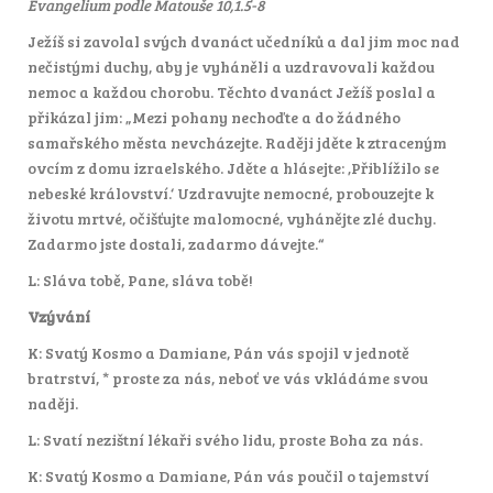
Evangelium podle Matouše 10,1.5-8
Ježíš si zavolal svých dvanáct učedníků a dal jim moc nad
nečistými duchy, aby je vyháněli a uzdravovali každou
nemoc a každou chorobu. Těchto dvanáct Ježíš poslal a
přikázal jim: „Mezi pohany nechoďte a do žádného
samařského města nevcházejte. Raději jděte k ztraceným
ovcím z domu izraelského. Jděte a hlásejte: ‚Přiblížilo se
nebeské království.‘ Uzdravujte nemocné, probouzejte k
životu mrtvé, očišťujte malomocné, vyhánějte zlé duchy.
Zadarmo jste dostali, zadarmo dávejte.“
L: Sláva tobě, Pane, sláva tobě!
Vzývání
K: Svatý Kosmo a Damiane, Pán vás spojil v jednotě
bratrství, * proste za nás, neboť ve vás vkládáme svou
naději.
L: Svatí nezištní lékaři svého lidu, proste Boha za nás.
K: Svatý Kosmo a Damiane, Pán vás poučil o tajemství