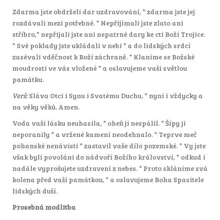
Zdarma jste obdrželi dar uzdravování, * zdarma jste jej
rozdávali mezi potřebné. * Nepřijímali jste zlato ani
stříbro,* nepřijali jste ani nepatrné dary ke cti Boží Trojice.
* Své poklady jste ukládali v nebi * a do lidských srdcí
zasévali vděčnost k Boží záchraně. * Klaníme se Božské
moudrosti ve vás vložené * a oslavujeme vaši světlou
památku.
Verš:
Sláva Otci i Synu i Svatému Duchu, * nyní i vždycky a
na věky věků. Amen.
Voda vaši lásku neuhasila, * oheň ji nespálil. * Šípy ji
neporanily * a vržené kamení neodehnalo. * Teprve meč
pohanské nenávisti * zastavil vaše dílo pozemské. * Vy jste
však byli povoláni do nádvoří Božího království, * odkud i
nadále vyprošujete uzdravení z nebes. * Proto skláníme svá
kolena před vaší památkou, * a oslavujeme Boha Spasitele
lidských duší.
Prosebná modlitba