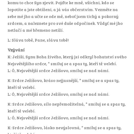
komu to chce Syn zjevit. Pojďte ke mně, všichni, kdo se
lopotíte a jste obtíženi, a já vás občerstvím. Vezměte na
sebe mé jho a učte se ode mě, neboť jsem tichý a pokorný
srdcem, a naleznete pro své duše odpočinek. Vždyť mé jho
netlačí a mé břemeno netíží.
L: Sláva tobě, Pane, sláva tobě!
Vzývání
K: Ježíši, Synu Boha živého, který jsi odkryl bohatství svého
Nejsvětějšího srdce, * smiluj se a spas ty, kteří tě velebí.
L: Ó, Nejsvětější srdce Ježíšovo, smiluj se nad námi.
K: Srdce Ježíšovo, kráso nejjasnější, * smiluj se a spas ty,
kteří tě velebí.
L: Ó, Nejsvětější srdce Ježíšovo, smiluj se nad námi.
K: Srdce Ježíšovo, sílo nepřemožitelná, * smiluj se a spas ty,
kteří tě velebí.
L: Ó, Nejsvětější srdce Ježíšovo, smiluj se nad námi.
K: Srdce Ježíšovo, lásko nevýslovná, * smiluj se a spas ty,