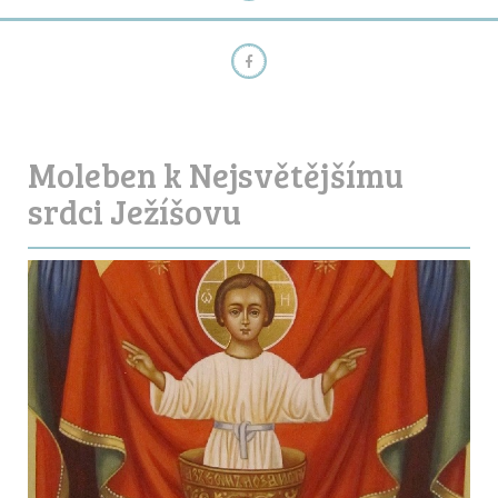
Moleben k Nejsvětějšímu
srdci Ježíšovu