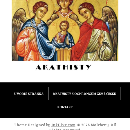
ÚVODNÍ STRÁNKA
AKATHISTY K OCHRÁNCŮM ZEMĚ ČESKÉ
KONTAKT
Theme Designed by
InkHive.com
.
© 2026 Molebeny. All