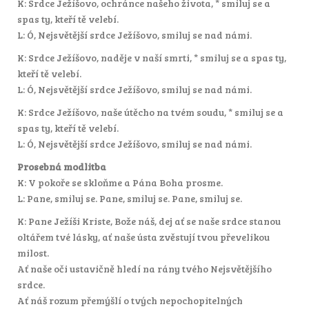
K: Srdce Ježíšovo, ochránce našeho života, * smiluj se a
spas ty, kteří tě velebí.
L: Ó, Nejsvětější srdce Ježíšovo, smiluj se nad námi.
K: Srdce Ježíšovo, naděje v naší smrti, * smiluj se a spas ty,
kteří tě velebí.
L: Ó, Nejsvětější srdce Ježíšovo, smiluj se nad námi.
K: Srdce Ježíšovo, naše útěcho na tvém soudu, * smiluj se a
spas ty, kteří tě velebí.
L: Ó, Nejsvětější srdce Ježíšovo, smiluj se nad námi.
Prosebná modlitba
K: V pokoře se skloňme a Pána Boha prosme.
L: Pane, smiluj se. Pane, smiluj se. Pane, smiluj se.
K: Pane Ježíši Kriste, Bože náš, dej ať se naše srdce stanou
oltářem tvé lásky, ať naše ústa zvěstují tvou převelikou
milost.
Ať naše oči ustavičně hledí na rány tvého Nejsvětějšího
srdce.
Ať náš rozum přemýšlí o tvých nepochopitelných