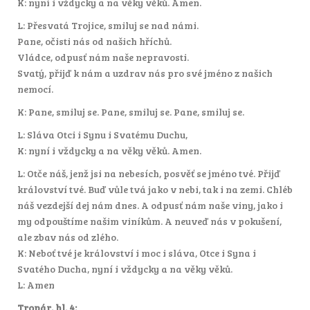
K: nyní i vždycky a na věky věků. Amen.
L: Přesvatá Trojice, smiluj se nad námi.
Pane, očisti nás od našich hříchů.
Vládce, odpusť nám naše nepravosti.
Svatý, přijď k nám a uzdrav nás pro své jméno z našich
nemocí.
K: Pane, smiluj se. Pane, smiluj se. Pane, smiluj se.
L: Sláva Otci i Synu i Svatému Duchu,
K: nyní i vždycky a na věky věků. Amen.
L: Otče náš, jenž jsi na nebesích, posvěť se jméno tvé. Přijď
království tvé. Buď vůle tvá jako v nebi, tak i na zemi. Chléb
náš vezdejší dej nám dnes. A odpusť nám naše viny, jako i
my odpouštíme našim viníkům. A neuveď nás v pokušení,
ale zbav nás od zlého.
K: Neboť tvé je království i moc i sláva, Otce i Syna i
Svatého Ducha, nyní i vždycky a na věky věků.
L: Amen
Tropár, hl. 4: