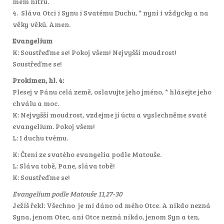
mém nitru.
4. Sláva Otci i Synu i Svatému Duchu, * nyní i vždycky a na
věky věků. Amen.
Evangelium
K: Soustřeďme se! Pokoj všem! Nejvyšší moudrost!
Soustřeďme se!
Prokimen, hl. 4:
Plesej v Pánu celá země, oslavujte jeho jméno, * hlásejte jeho
chválu a moc.
K: Nejvyšší moudrost, vzdejme jí úctu a vyslechněme svaté
evangelium. Pokoj všem!
L: I duchu tvému.
K: Čtení ze svatého evangelia podle Matouše.
L: Sláva tobě, Pane, sláva tobě!
K: Soustřeďme se!
Evangelium podle Matouše 11,27-30
Ježíš řekl: Všechno je mi dáno od mého Otce. A nikdo nezná
Syna, jenom Otec, ani Otce nezná nikdo, jenom Syn a ten,