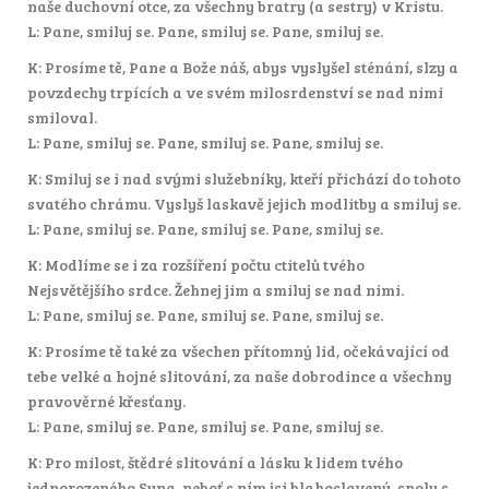
naše duchovní otce, za všechny bratry (a sestry) v Kristu.
L: Pane, smiluj se. Pane, smiluj se. Pane, smiluj se.
K: Prosíme tě, Pane a Bože náš, abys vyslyšel sténání, slzy a
povzdechy trpících a ve svém milosrdenství se nad nimi
smiloval.
L: Pane, smiluj se. Pane, smiluj se. Pane, smiluj se.
K: Smiluj se i nad svými služebníky, kteří přichází do tohoto
svatého chrámu. Vyslyš laskavě jejich modlitby a smiluj se.
L: Pane, smiluj se. Pane, smiluj se. Pane, smiluj se.
K: Modlíme se i za rozšíření počtu ctitelů tvého
Nejsvětějšího srdce. Žehnej jim a smiluj se nad nimi.
L: Pane, smiluj se. Pane, smiluj se. Pane, smiluj se.
K: Prosíme tě také za všechen přítomný lid, očekávající od
tebe velké a hojné slitování, za naše dobrodince a všechny
pravověrné křesťany.
L: Pane, smiluj se. Pane, smiluj se. Pane, smiluj se.
K: Pro milost, štědré slitování a lásku k lidem tvého
jednorozeného Syna, neboť s ním jsi blahoslavený, spolu s