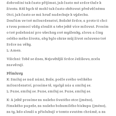
dobrodiní tak často přijímat, jak často mé srdce tluče k
životu. Kéž bych tě mohl tak často obětovat předvěčnému
Otci, jak často se má hruď nadechuje k výdechu.
Doufám ve tvé milosrdenství, Božské Srdce, a proto ti chci
s tvou pomocí vždy sloužit a tebe ještě více milovat. Prosím
o tvé požehnání pro všechny své myšlenky, slova a činy
celého mého života, aby bylo skrze můj život oslaveno tvé
Srdce na věky.
L: Amen.
Všichni: Tobě se dnes, Nejsvětější Srdce Ježíšovo, zcela
zasvěcuji.
Přímluvy
K: Smiluj se nad námi, Bože, podle svého velikého
milosrdenství, prosíme tě, vyslyš nás a smiluj se.
L: Pane, smiluj se. Pane, smiluj se. Pane, smiluj se.
K: A ještě prosíme za našeho Svatého otce (jméno),
římského papeže, za našeho bohumilého biskupa (jméno),
za ty, kdo slouží a přisluhují v tomto svatém chrámě, a za