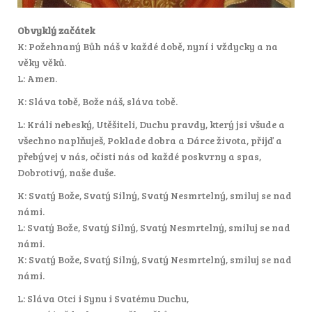
Obvyklý začátek
K: Požehnaný Bůh náš v každé době, nyní i vždycky a na
věky věků.
L: Amen.
K: Sláva tobě, Bože náš, sláva tobě.
L: Králi nebeský, Utěšiteli, Duchu pravdy, který jsi všude a
všechno naplňuješ, Poklade dobra a Dárce života, přijď a
přebývej v nás, očisti nás od každé poskvrny a spas,
Dobrotivý, naše duše.
K: Svatý Bože, Svatý Silný, Svatý Nesmrtelný, smiluj se nad
námi.
L: Svatý Bože, Svatý Silný, Svatý Nesmrtelný, smiluj se nad
námi.
K: Svatý Bože, Svatý Silný, Svatý Nesmrtelný, smiluj se nad
námi.
L: Sláva Otci i Synu i Svatému Duchu,