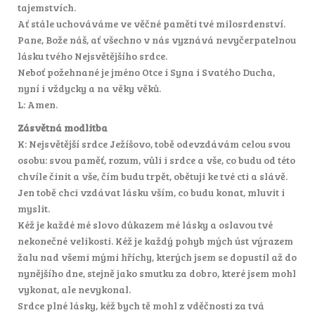
tajemstvích.
Ať stále uchováváme ve věčné paměti tvé milosrdenství.
Pane, Bože náš, ať všechno v nás vyznává nevyčerpatelnou
lásku tvého Nejsvětějšího srdce.
Neboť požehnané je jméno Otce i Syna i Svatého Ducha,
nyní i vždycky a na věky věků.
L: Amen.
Zásvětná modlitba
K: Nejsvětější srdce Ježíšovo, tobě odevzdávám celou svou
osobu: svou paměť, rozum, vůli i srdce a vše, co budu od této
chvíle činit a vše, čím budu trpět, obětuji ke tvé cti a slávě.
Jen tobě chci vzdávat lásku vším, co budu konat, mluvit i
myslit.
Kéž je každé mé slovo důkazem mé lásky a oslavou tvé
nekonečné velikosti. Kéž je každý pohyb mých úst výrazem
žalu nad všemi mými hříchy, kterých jsem se dopustil až do
nynějšího dne, stejně jako smutku za dobro, které jsem mohl
vykonat, ale nevykonal.
Srdce plné lásky, kéž bych tě mohl z vděčnosti za tvá